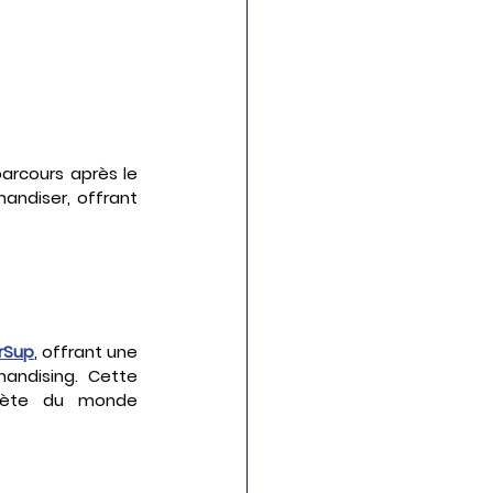
arcours après le 
ndiser, offrant 
rSup
, offrant une 
andising. Cette 
crète du monde 