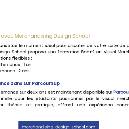
 avec Merchandising Design School
nstitue le moment idéal pour discuter de votre suite de p
esign School propose une formation Bac+2 en Visual Mercha
ions flexibles :
lternance : 1 an
ternance : 2 ans
ance 2 ans sur ParcourSup
ternance sur deux ans est maintenant disponible sur 
Parcou
nnelle pour les étudiants passionnés par le visual merch
ier théorie et pratique, offrant une expérience con
merchandising-design-school.com