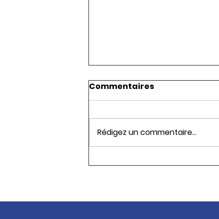
Commentaires
Rédigez un commentaire...
Journée nationale de la
reconversion : devenez
Visual Merchandiser