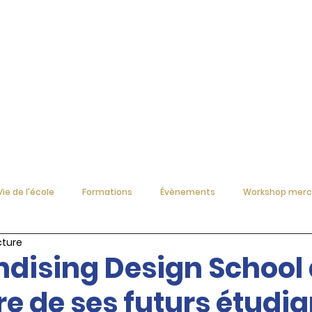
Formations
Étudiants
Vie de l'école
Formations
Évènements
Workshop merc
cture
dising Design School 
e de ses futurs étudia