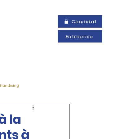
Candidat
Entreprise
CHALLENGE MDS
Plus
handising
à la
nts à