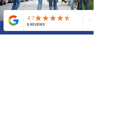
LIENS UTILES
Les fo
rmations
Notre école
Étudiants
Entreprise
Nous contacter
Accès stagiaires & formateurs
CONTACT