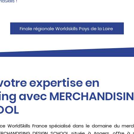
dSkills !
Finale régionale Worldskills Pays de la Loire
otre expertise en
ing avec MERCHANDISI
OOL
nce WorldSkills France spécialisé dans le domaine du merc
ERCHANDISING DESIGN SCHOOL située à Angers, offre à