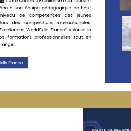
ce
, notre Centre d’Excellence met l'accent
grâce à une équipe pédagogique de haut
le niveau de compétences des jeunes
lors des compétitions internationales.
ellences WorldSkills France" valorise la
nos formations professionnelles tout en
ranger.
kills France