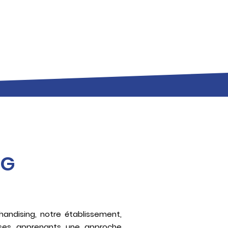
NG
handising, notre établissement,
 ses apprenants une approche