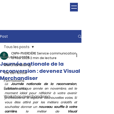
Post
Tous les posts
CNPH-PIVERDIÈRE Service communication
Tous les posts
13 nov. 2025
2 min de lecture
Journée nationale de la
Merchandising
reconversion : devenez Visual
Vie de l'école
Merchandiser
Formations
La 
Journée nationale de la reconversion
, 
Évènements
célébrée chaque année en novembre, est le 
moment idéal pour réfléchir à votre avenir 
Workshop merchandising
professionnel et explorer de nouvelles voies. Si 
vous êtes attiré par les métiers créatifs et 
souhaitez donner un 
nouveau souffle à votre 
carrière
, le métier de 
Visual 