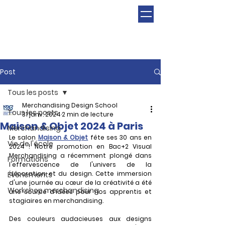
Post
Tous les posts
Merchandising Design School
Tous les posts
31 janv. 2024
2 min de lecture
Maison & Objet 2024 à Paris
Merchandising
Le salon 
Maison & Objet
 fête ses 30 ans en 
Vie de l'école
2024 ! Notre promotion en Bac+2 Visual 
Merchandising a récemment plongé dans 
Formations
l'effervescence de l'univers de la 
décoration et du design. Cette immersion 
Évènements
d'une journée au cœur de la créativité a été 
Workshop merchandising
une source d'idées pour nos apprentis et 
stagiaires en merchandising.
Des couleurs audacieuses aux designs 