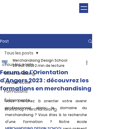
Post
Tous les posts
Merchandising Design School
Tous les posts
25 oct. 2023
2 min de lecture
Forum de l'Orientation
Merchandising
d'Angers 2023 : découvrez les
Vie de l'école
formations en merchandising
Formations
Évènements
Vous cherchez à orienter votre avenir 
professionnel dans le domaine du 
Workshop merchandising
merchandising ? Vous êtes à la recherche 
d'une formation ? Notre école 
MERCHANDISING DESIGN SCHOOL
 sera présent 