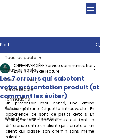
Post
Tous les posts
CNPH-PIVERDIÈRE Service communication
Tous les posts
25 juin
4 min de lecture
Les 7 erreurs qui sabotent
Merchandising
votre présentation produit (et
Vie de l'école
comment les éviter)
Formations
Un présentoir mal pensé, une vitrine 
Évènements
surchargée, une étiquette introuvable... En 
apparence, ce sont de petits détails. En 
Workshop merchandising
réalité, ce sont souvent eux qui font la 
différence entre un client qui s'arrête et un 
client qui passe son chemin sans même 
ralentir.