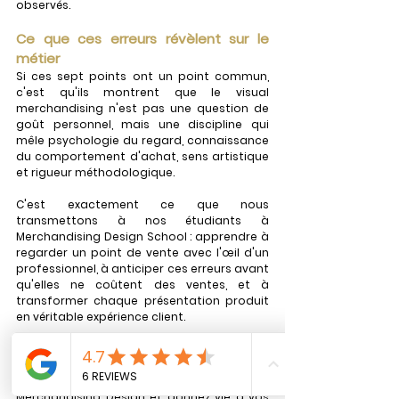
observés.
Ce que ces erreurs révèlent sur le 
métier
Si ces sept points ont un point commun, 
c'est qu'ils montrent que le visual 
merchandising n'est pas une question de 
goût personnel, mais une discipline qui 
mêle psychologie du regard, connaissance 
du comportement d'achat, sens artistique 
et rigueur méthodologique.
C'est exactement ce que nous 
transmettons à nos étudiants à 
Merchandising Design School : apprendre à 
regarder un point de vente avec l'œil d'un 
professionnel, à anticiper ces erreurs avant 
qu'elles ne coûtent des ventes, et à 
transformer chaque présentation produit 
en véritable expérience client.
Envie d'apprendre à concevoir des mises en 
scène qui vendent ?
Découvrez notre formation en 
Merchandising Design et donnez vie à vos 