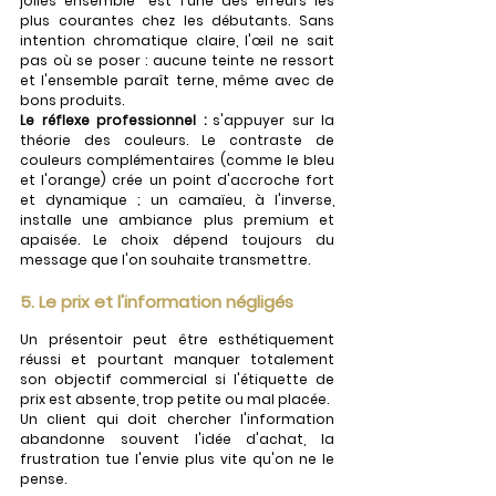
jolies ensemble" est l'une des erreurs les 
plus courantes chez les débutants. Sans 
intention chromatique claire, l'œil ne sait 
pas où se poser : aucune teinte ne ressort 
et l'ensemble paraît terne, même avec de 
bons produits.
Le réflexe professionnel :
 s'appuyer sur la 
théorie des couleurs. Le contraste de 
couleurs complémentaires (comme le bleu 
et l'orange) crée un point d'accroche fort 
et dynamique ; un camaïeu, à l'inverse, 
installe une ambiance plus premium et 
apaisée. Le choix dépend toujours du 
message que l'on souhaite transmettre.
5. Le prix et l'information négligés
Un présentoir peut être esthétiquement 
réussi et pourtant manquer totalement 
son objectif commercial si l'étiquette de 
prix est absente, trop petite ou mal placée. 
Un client qui doit chercher l'information 
abandonne souvent l'idée d'achat, la 
frustration tue l'envie plus vite qu'on ne le 
pense.