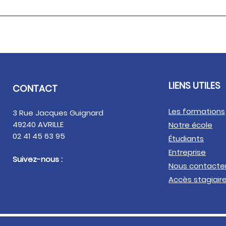
5 mythes sur le métier
Com
de Visual Merchandiser
Merc
mo
LIENS UTILES
CONTACT
Les fo
rmations
3 Rue Jacques Guignard
49240 AVRILLE
Notre école
02 41 45 63 95
Étudiants
Entreprise
Suivez-nous :
Nous contacte
Accès stagiair