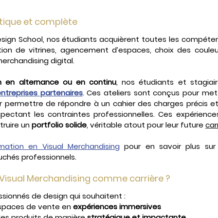
tique et complète
esign School, nos étudiants acquièrent toutes les compéte
tion de vitrines, agencement d’espaces, choix des couleur
merchandising digital.
n en alternance ou en continu
ntreprises partenaires
. Ces ateliers sont conçus pour mett
eur permettre de répondre à un cahier des charges précis et
spectant les contraintes professionnelles. Ces expérience
ruire un 
portfolio solide
, véritable atout pour leur future 
car
mation en Visual Merchandising
 pour en savoir plus sur 
uchés professionnels.
e Visual Merchandising comme carrière ?
assionnés de design qui souhaitent :
spaces de vente en 
expériences immersives
es produits de manière 
stratégique et impactante