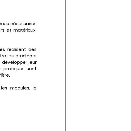
nces nécessaires 
s et matériaux, 
, nos étudiants et stagiaires réalisent des 
re les étudiants 
 développer leur 
s pratiques sont 
rière.
les modules, le 