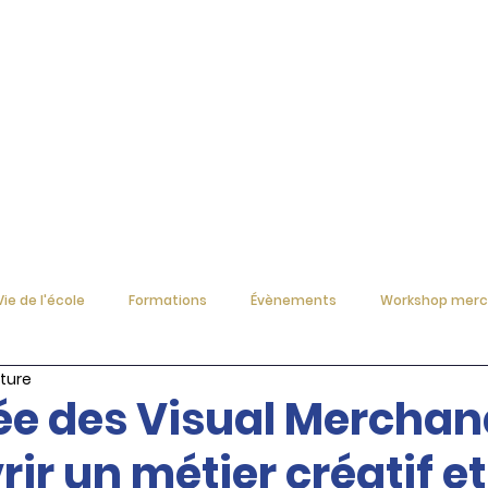
Formations
Étudiants
Vie de l'école
Formations
Évènements
Workshop merc
cture
rée des Visual Merchan
rir un métier créatif et