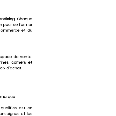
andising
. Chaque 
n pour se former 
 commerce et du 
espace de vente. 
ines, corners et 
oix d’achat.
a marque
ualifiés est en 
nseignes et les 