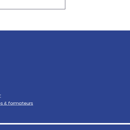
ment un Visual
handiser anticipe la
de
r
es & formateurs