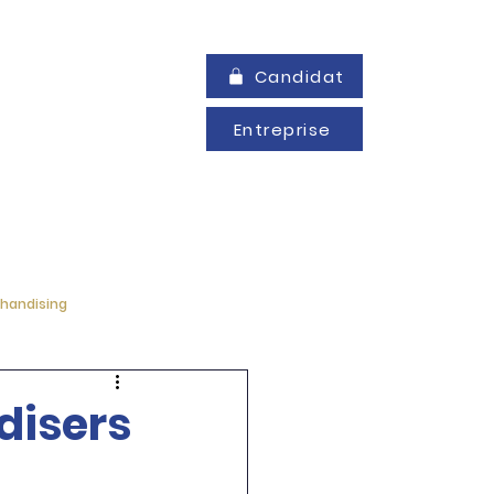
Candidat
Entreprise
CHALLENGE MDS
Plus
handising
disers