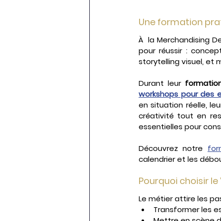
Une formation pra
À  la Merchandising D
pour réussir : concep
storytelling visuel, et 
Durant leur 
formatio
workshops pour des e
en situation réelle, l
créativité tout en re
essentielles pour const
Découvrez notre 
for
calendrier et les débo
Pourquoi choisir l
Le métier attire les p
Transformer les e
Mettre en scène d