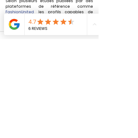
Selon plusieurs études publiées par des 
plateformes de référence comme 
FashionUnited
, les profils capables de 
combiner vision créative et compréhension 
business sont particulièrement recherchés 
sur le marché de l’emploi.
Voir tout
Posts récents