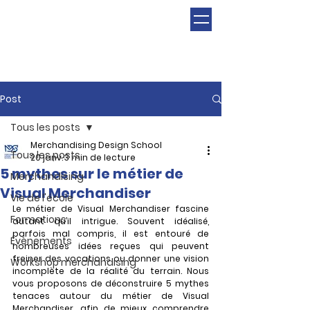
Post
Tous les posts
Merchandising Design School
Tous les posts
20 janv.
3 min de lecture
5 mythes sur le métier de
Merchandising
Visual Merchandiser
Vie de l'école
Le métier de Visual Merchandiser fascine 
Formations
autant qu’il intrigue. Souvent idéalisé, 
parfois mal compris, il est entouré de 
Évènements
nombreuses idées reçues qui peuvent 
freiner des vocations ou donner une vision 
Workshop merchandising
incomplète de la réalité du terrain. Nous 
vous proposons de déconstruire 5 mythes 
tenaces autour du métier de Visual 
Merchandiser, afin de mieux comprendre 